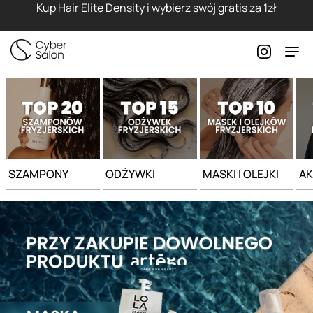
Strona główna - Cyber Salon
Kup Hair Elite Density i wybierz swój gratis za 1zł
SZAMPONY
ODŻYWKI
MASKI I OLEJKI
AK