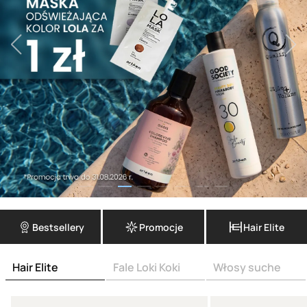
Bestsellery
Promocje
Hair Elite
Hair Elite
Fale Loki Koki
Włosy suche