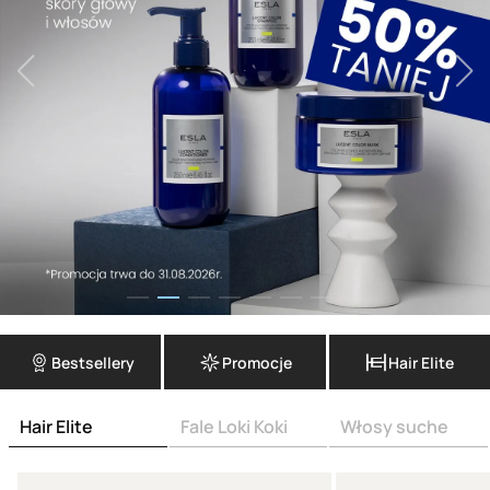
Bestsellery
Promocje
Hair Elite
Hair Elite
Fale Loki Koki
Włosy suche