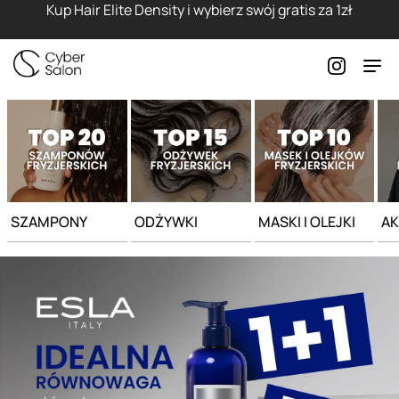
Strona główna - Cyber Salon
Kup Hair Elite Density i wybierz swój gratis za 1zł
SZAMPONY
ODŻYWKI
MASKI I OLEJKI
AK