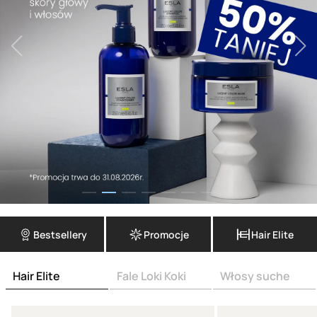
Bestsellery
Promocje
Hair Elite
Hair Elite
Fale Loki Koki
Włosy suche