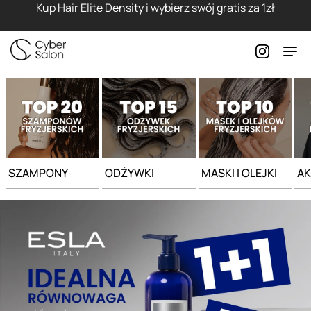
Strona główna - Cyber Salon
Kup Hair Elite Density i wybierz swój gratis za 1zł
SZAMPONY
ODŻYWKI
MASKI I OLEJKI
AK