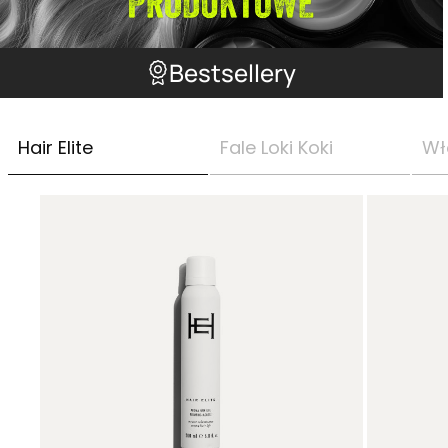
Bestsellery
Hair Elite
Fale Loki Koki
Wł