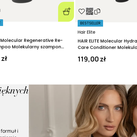
R
BESTSELLER
Hair Elite
E Molecular Regenerative Re-
HAIR ELITE Molecular Hydr
ampoo Molekularny szampon
Care Conditioner Molekul
ący 280 ml
nawilżająca 200 ml
 zł
119,00 zł
pięknych
 formuł i