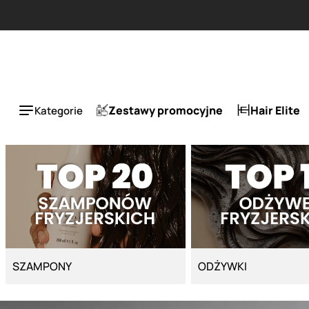
Strona główna - Cyber Salon
ESLA 1 + 1 tańszy za 50%.
Zestawy promocyjne
Hair Elite
Kategorie
SZAMPONY
ODŻYWKI