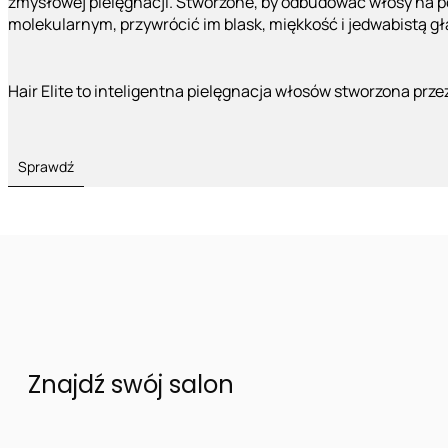
zmysłowej pielęgnacji. Stworzone, by odbudować włosy na 
molekularnym, przywrócić im blask, miękkość i jedwabistą g
Hair Elite to inteligentna pielęgnacja włosów stworzona prze
Sprawdź
Znajdź swój salon