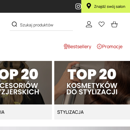
y zakupie produktu Artego Maska Lola za 1 żł
Znajdź swój salon
Bestsellery
Promocje
IA
STYLIZACJA