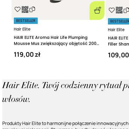
BESTSELLER
BESTSELLE
Hair Elite
Hair Elite
HAIR ELITE Aroma Hair Life Plumping
HAIR ELIT
Mousse Mus zwiększający objętość 200
Filler Sh
ml
regeneruj
119,00 zł
109,00
Hair Elite. Twój codzienny rytuał 
włosów.
Produkty Hair Elite to harmonijne połączenie innowacyjnych