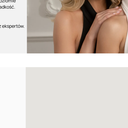
poziomie
ładkość.
z ekspertów.