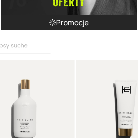
Promocje
osy suche