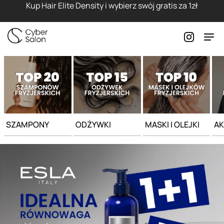
Strona główna - Cyber Salon
Kup Hair Elite Density i wybierz swój gratis za 1zł
SZAMPONY
ODŻYWKI
MASKI I OLEJKI
AK