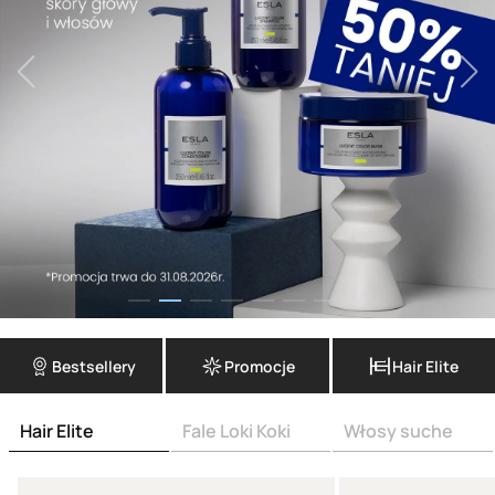
Bestsellery
Promocje
Hair Elite
Hair Elite
Fale Loki Koki
Włosy suche