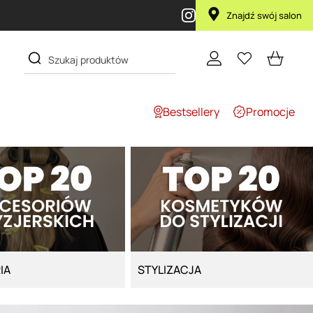
Przy zakupie produktu Artego Maska Lola za 1 żł
Znajdź swój salon
Bestsellery
Promocje
IA
STYLIZACJA