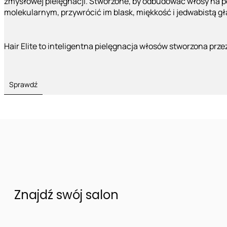
zmysłowej pielęgnacji. Stworzone, by odbudować włosy na 
molekularnym, przywrócić im blask, miękkość i jedwabistą g
Hair Elite to inteligentna pielęgnacja włosów stworzona prze
Sprawdź
Znajdź swój salon