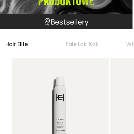
Bestsellery
Hair Elite
Fale Loki Koki
Wł