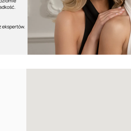
poziomie
ładkość.
z ekspertów.