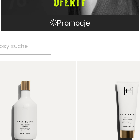
Promocje
osy suche