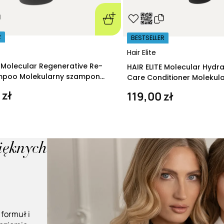
R
BESTSELLER
Hair Elite
E Molecular Regenerative Re-
HAIR ELITE Molecular Hydr
ampoo Molekularny szampon
Care Conditioner Molekul
ący 280 ml
nawilżająca 200 ml
 zł
119,00 zł
pięknych
 formuł i