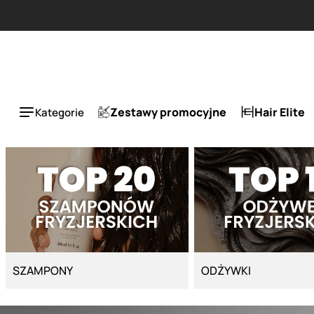
Strona główna - Cyber Salon
ESLA 1 + 1 tańszy za 50%.
Zestawy promocyjne
Hair Elite
Kategorie
SZAMPONY
ODŻYWKI