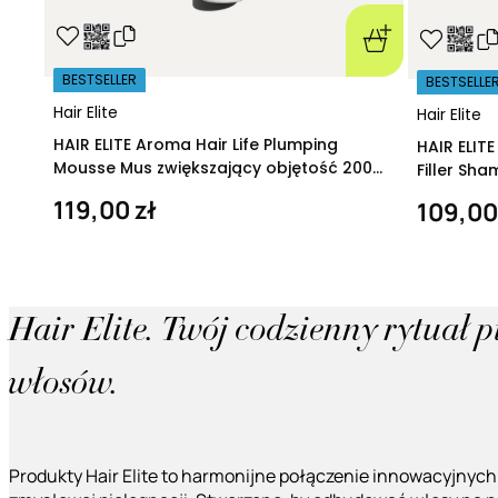
BESTSELLER
BESTSELLE
Hair Elite
Hair Elite
HAIR ELITE Aroma Hair Life Plumping
HAIR ELIT
Mousse Mus zwiększający objętość 200
Filler Sh
ml
regeneruj
119,00 zł
109,00
Hair Elite. Twój codzienny rytuał 
włosów.
Produkty Hair Elite to harmonijne połączenie innowacyjnych