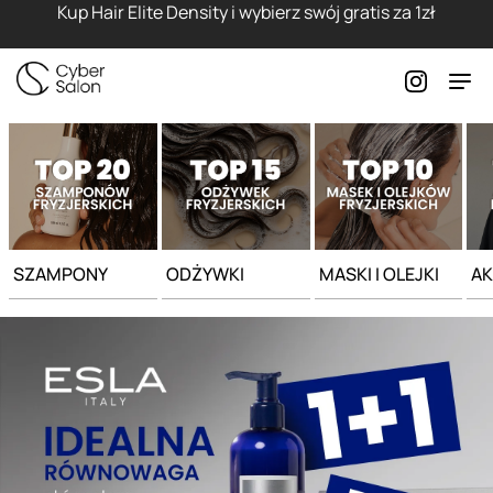
Strona główna - Cyber Salon
Kup Hair Elite Density i wybierz swój gratis za 1zł
SZAMPONY
ODŻYWKI
MASKI I OLEJKI
AK