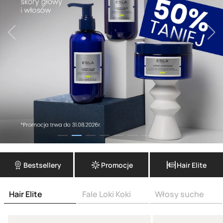
Bestsellery
Promocje
Hair Elite
Hair Elite
Fale Loki Koki
Włosy suche