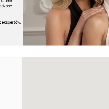
poziomie
ładkość.
z ekspertów.