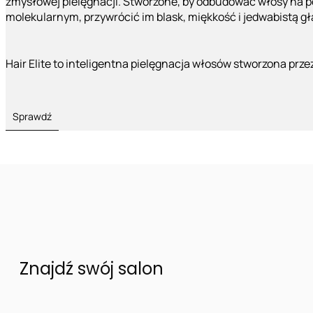
zmysłowej pielęgnacji. Stworzone, by odbudować włosy na 
molekularnym, przywrócić im blask, miękkość i jedwabistą g
Hair Elite to inteligentna pielęgnacja włosów stworzona prze
Sprawdź
Znajdź swój salon