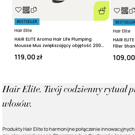
BESTSELLER
BESTSELLE
Hair Elite
Hair Elite
HAIR ELITE Aroma Hair Life Plumping
HAIR ELIT
Mousse Mus zwiększający objętość 200
Filler Sh
ml
regeneruj
119,00 zł
109,00
Hair Elite. Twój codzienny rytuał 
włosów.
Produkty Hair Elite to harmonijne połączenie innowacyjnych