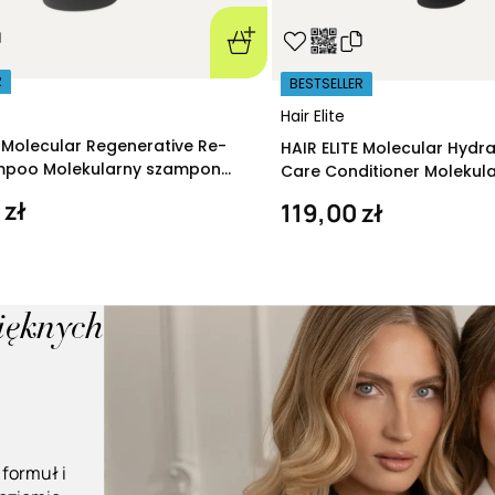
R
BESTSELLER
Hair Elite
E Molecular Regenerative Re-
HAIR ELITE Molecular Hydr
ampoo Molekularny szampon
Care Conditioner Molekul
ący 280 ml
nawilżająca 200 ml
 zł
119,00 zł
pięknych
 formuł i