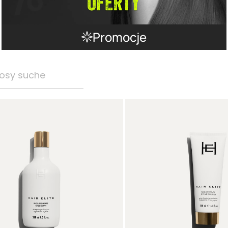
Promocje
osy suche