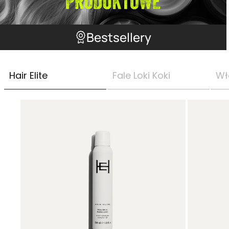
Bestsellery
Hair Elite
Fale Loki Koki
Wł