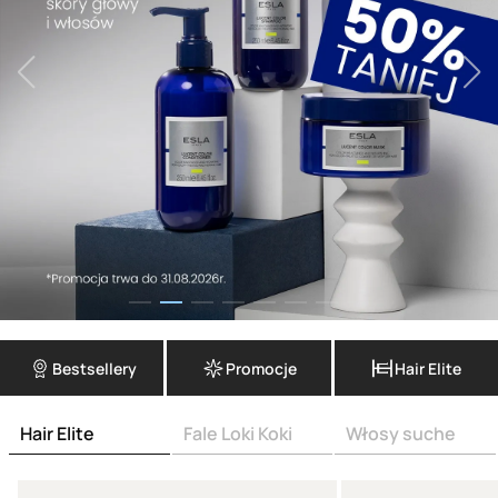
Bestsellery
Promocje
Hair Elite
Hair Elite
Fale Loki Koki
Włosy suche