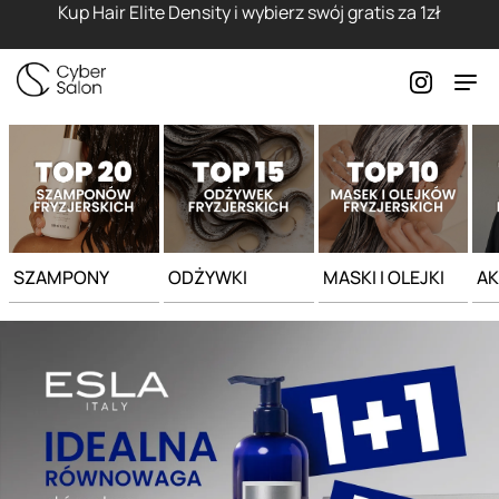
Strona główna - Cyber Salon
Kup Hair Elite Density i wybierz swój gratis za 1zł
SZAMPONY
ODŻYWKI
MASKI I OLEJKI
AK