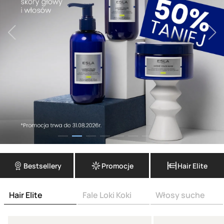
Bestsellery
Promocje
Hair Elite
Hair Elite
Fale Loki Koki
Włosy suche