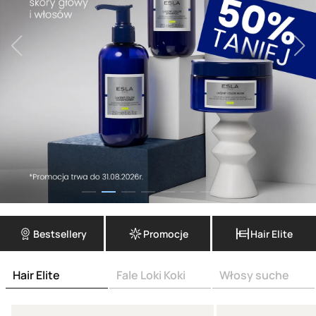
Bestsellery
Promocje
Hair Elite
Hair Elite
Fale Loki Koki
Włosy suche