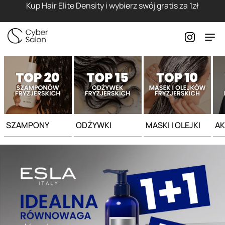
Strona główna - Cyber Salon
Kup Hair Elite Density i wybierz swój gratis za 1zł
SZAMPONY
ODŻYWKI
MASKI I OLEJKI
AK