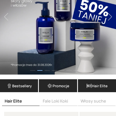
Bestsellery
Promocje
Hair Elite
Hair Elite
Fale Loki Koki
Włosy suche