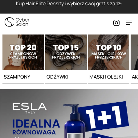
Strona główna - Cyber Salon
Kup Hair Elite Density i wybierz swój gratis za 1zł
SZAMPONY
ODŻYWKI
MASKI I OLEJKI
AK