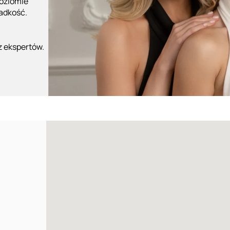
poziomie
ładkość.
z ekspertów.