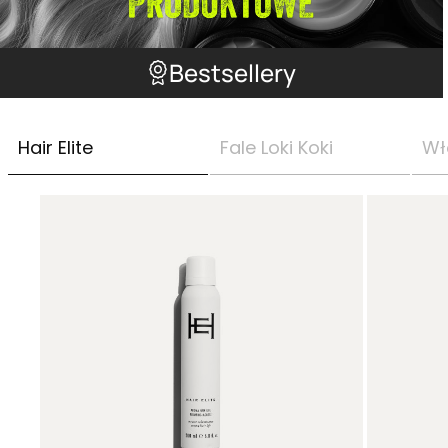
Bestsellery
Hair Elite
Fale Loki Koki
Wł