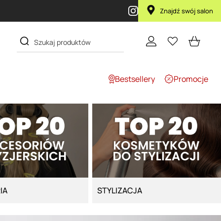
Przy zakupie produktu Artego Maska Lola za 1 żł
Znajdź swój salon
Bestsellery
Promocje
IA
STYLIZACJA