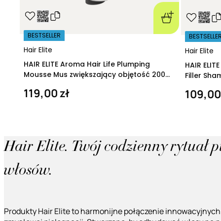
BESTSELLER
BESTSELLE
Hair Elite
Hair Elite
HAIR ELITE Aroma Hair Life Plumping
HAIR ELIT
Mousse Mus zwiększający objętość 200
Filler Sh
ml
regeneruj
119,00 zł
109,00
Hair Elite. Twój codzienny rytuał 
włosów.
Produkty Hair Elite to harmonijne połączenie innowacyjnych