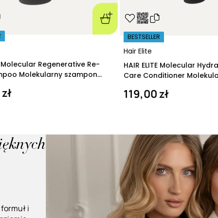
R
BESTSELLER
Hair Elite
E Molecular Regenerative Re-
HAIR ELITE Molecular Hydr
ampoo Molekularny szampon
Care Conditioner Molekul
ący 280 ml
nawilżająca 200 ml
 zł
119,00 zł
pięknych
 formuł i