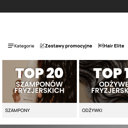
Strona główna - Cyber Salon
ESLA 1 + 1 tańszy za 50%.
Zestawy promocyjne
Hair Elite
Kategorie
SZAMPONY
ODŻYWKI