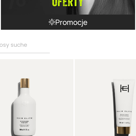
Promocje
osy suche