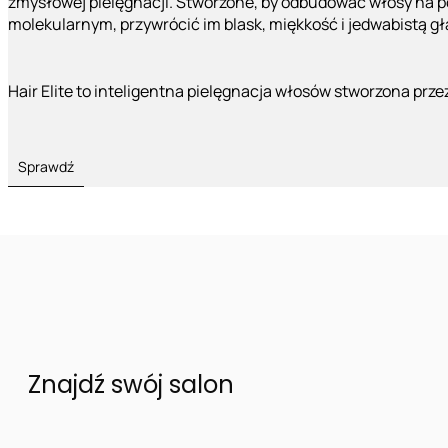
zmysłowej pielęgnacji. Stworzone, by odbudować włosy na 
molekularnym, przywrócić im blask, miękkość i jedwabistą g
Hair Elite to inteligentna pielęgnacja włosów stworzona prze
Sprawdź
Znajdź swój salon