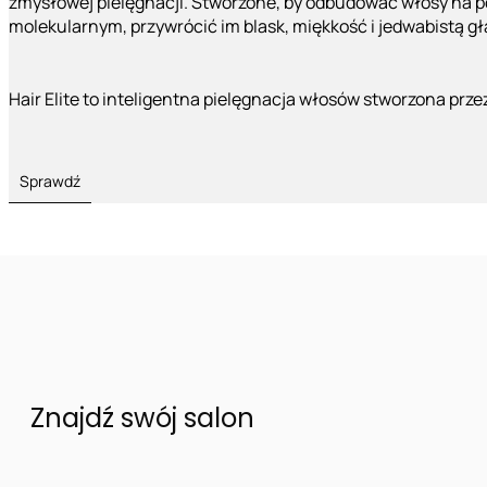
zmysłowej pielęgnacji. Stworzone, by odbudować włosy na 
molekularnym, przywrócić im blask, miękkość i jedwabistą g
Hair Elite to inteligentna pielęgnacja włosów stworzona prze
Sprawdź
Znajdź swój salon