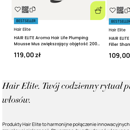
BESTSELLER
BESTSELLE
Hair Elite
Hair Elite
HAIR ELITE Aroma Hair Life Plumping
HAIR ELIT
Mousse Mus zwiększający objętość 200
Filler Sh
ml
regeneruj
119,00 zł
109,00
Hair Elite. Twój codzienny rytuał 
włosów.
Produkty Hair Elite to harmonijne połączenie innowacyjnych