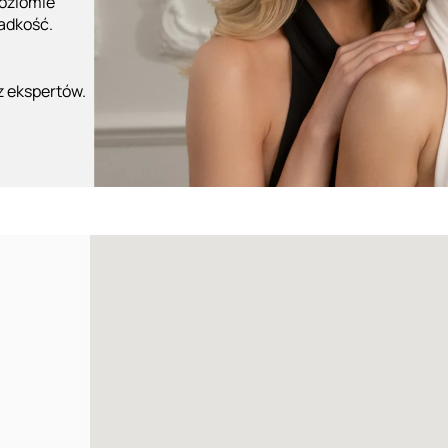
poziomie
ładkość.
z ekspertów.