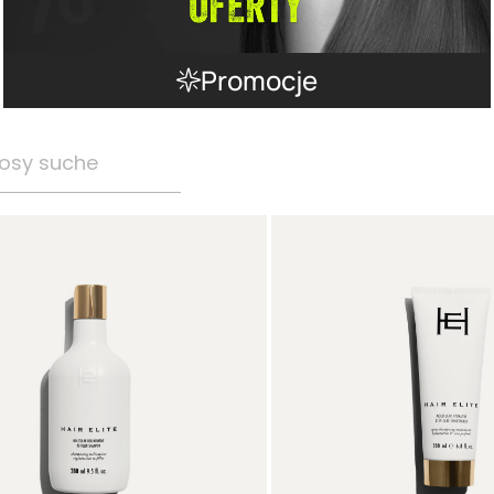
Promocje
osy suche