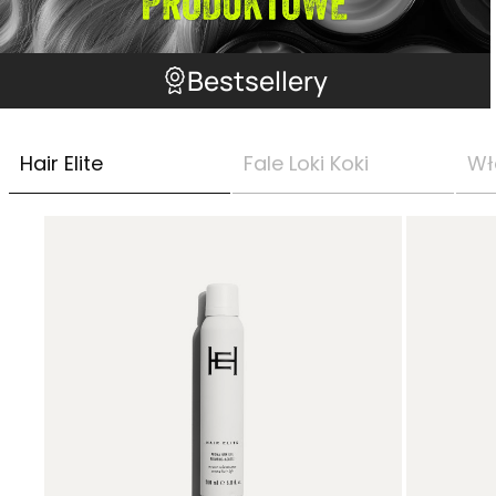
Bestsellery
Hair Elite
Fale Loki Koki
Wł