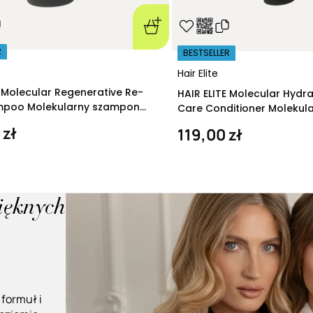
R
BESTSELLER
Hair Elite
E Molecular Regenerative Re-
HAIR ELITE Molecular Hydr
ampoo Molekularny szampon
Care Conditioner Molekul
ący 280 ml
nawilżająca 200 ml
 zł
119,00 zł
pięknych
 formuł i