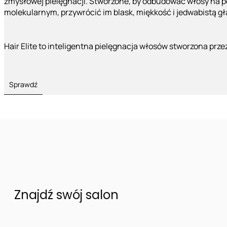
zmysłowej pielęgnacji. Stworzone, by odbudować włosy na 
molekularnym, przywrócić im blask, miękkość i jedwabistą g
Hair Elite to inteligentna pielęgnacja włosów stworzona prze
Sprawdź
Znajdź swój salon