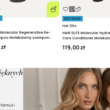
R
BESTSELLER
Hair Elite
E Molecular Regenerative Re-
HAIR ELITE Molecular Hydr
ampoo Molekularny szampon
Care Conditioner Molekul
ący 280 ml
nawilżająca 200 ml
 zł
119,00 zł
pięknych
 formuł i