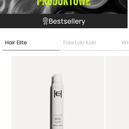
Bestsellery
Hair Elite
Fale Loki Koki
Wł