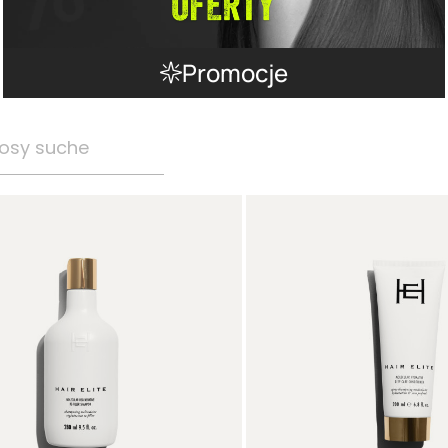
Promocje
osy suche