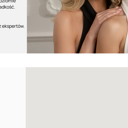
poziomie
ładkość.
z ekspertów.