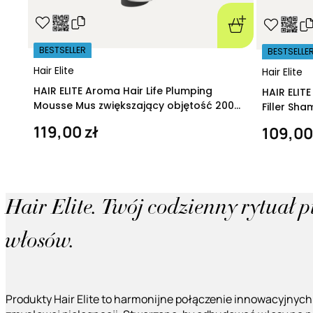
BESTSELLER
BESTSELLE
Hair Elite
Hair Elite
HAIR ELITE Aroma Hair Life Plumping
HAIR ELIT
Mousse Mus zwiększający objętość 200
Filler Sh
ml
regeneruj
119,00 zł
109,00
Hair Elite. Twój codzienny rytuał 
włosów.
Produkty Hair Elite to harmonijne połączenie innowacyjnych