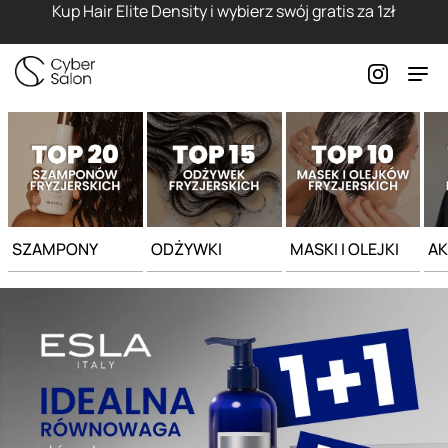
Strona główna - Cyber Salon
Kup Hair Elite Density i wybierz swój gratis za 1zł
SZAMPONY
ODŻYWKI
MASKI I OLEJKI
AK