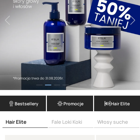
Bestsellery
Promocje
Hair Elite
Hair Elite
Fale Loki Koki
Włosy suche