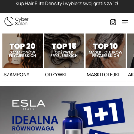
Strona główna - Cyber Salon
Kup Hair Elite Density i wybierz swój gratis za 1zł
SZAMPONY
ODŻYWKI
MASKI I OLEJKI
AK