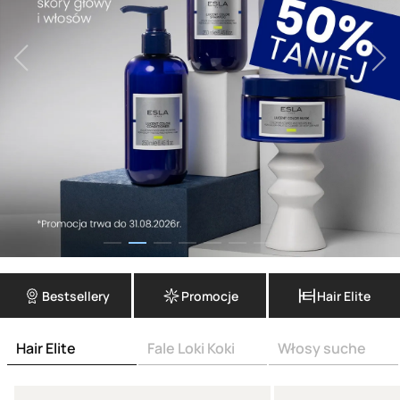
Bestsellery
Promocje
Hair Elite
Hair Elite
Fale Loki Koki
Włosy suche