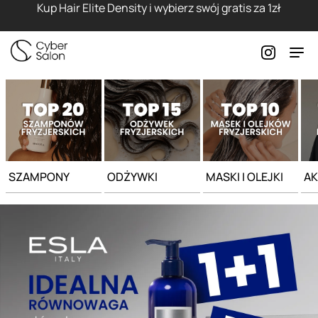
Strona główna - Cyber Salon
Kup Hair Elite Density i wybierz swój gratis za 1zł
SZAMPONY
ODŻYWKI
MASKI I OLEJKI
AK