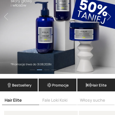
Bestsellery
Promocje
Hair Elite
Hair Elite
Fale Loki Koki
Włosy suche