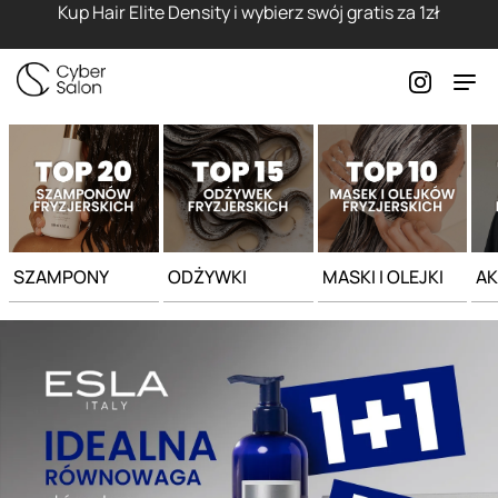
Strona główna - Cyber Salon
Kup Hair Elite Density i wybierz swój gratis za 1zł
SZAMPONY
ODŻYWKI
MASKI I OLEJKI
AK