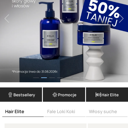
Bestsellery
Promocje
Hair Elite
Hair Elite
Fale Loki Koki
Włosy suche