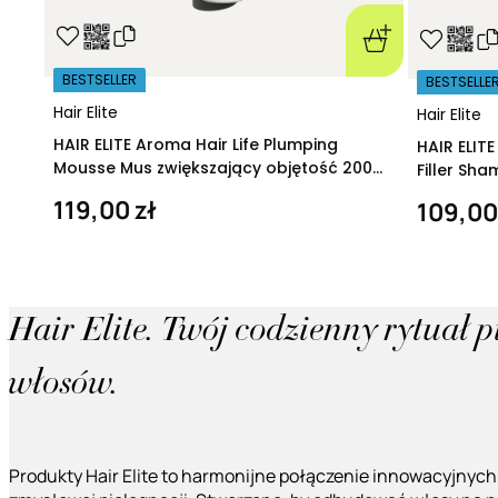
BESTSELLER
BESTSELLE
Hair Elite
Hair Elite
HAIR ELITE Aroma Hair Life Plumping
HAIR ELIT
Mousse Mus zwiększający objętość 200
Filler Sh
ml
regeneruj
119,00 zł
109,00
Hair Elite. Twój codzienny rytuał 
włosów.
Produkty Hair Elite to harmonijne połączenie innowacyjnych