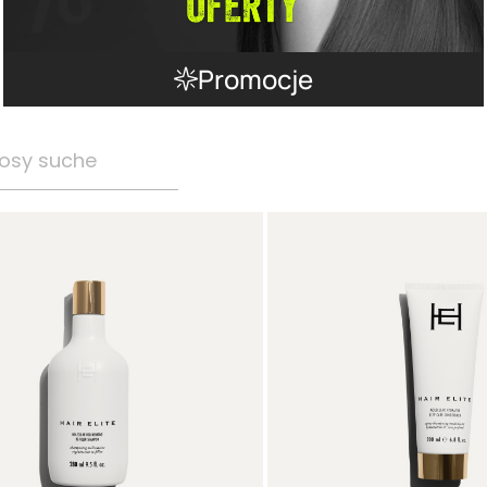
Promocje
osy suche