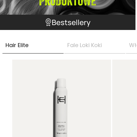
Bestsellery
Hair Elite
Fale Loki Koki
Wł