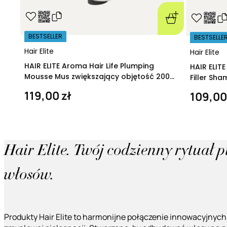
BESTSELLER
BESTSELLE
Hair Elite
Hair Elite
HAIR ELITE Aroma Hair Life Plumping
HAIR ELIT
Mousse Mus zwiększający objętość 200
Filler Sh
ml
regeneruj
119,00 zł
109,00
Hair Elite. Twój codzienny rytuał 
włosów.
Produkty Hair Elite to harmonijne połączenie innowacyjnych