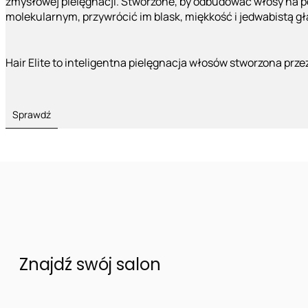
zmysłowej pielęgnacji. Stworzone, by odbudować włosy na 
molekularnym, przywrócić im blask, miękkość i jedwabistą g
Hair Elite to inteligentna pielęgnacja włosów stworzona prze
Sprawdź
Znajdź swój salon