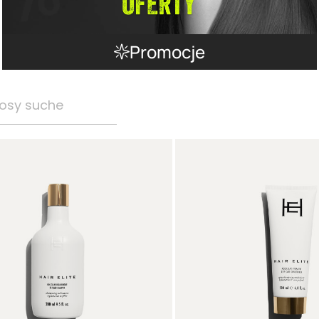
Promocje
osy suche