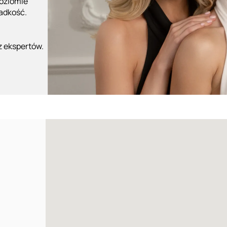
poziomie
ładkość.
z ekspertów.