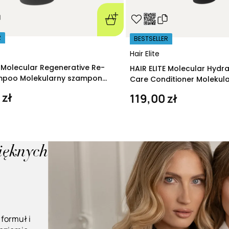
R
BESTSELLER
Hair Elite
E Molecular Regenerative Re-
HAIR ELITE Molecular Hydr
ampoo Molekularny szampon
Care Conditioner Molekul
ący 280 ml
nawilżająca 200 ml
 zł
119,00 zł
pięknych
 formuł i