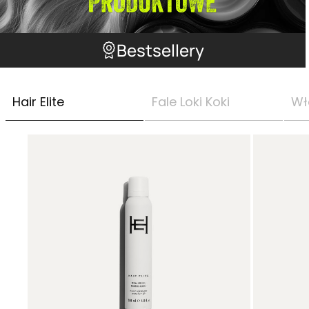
Bestsellery
Hair Elite
Fale Loki Koki
Wł