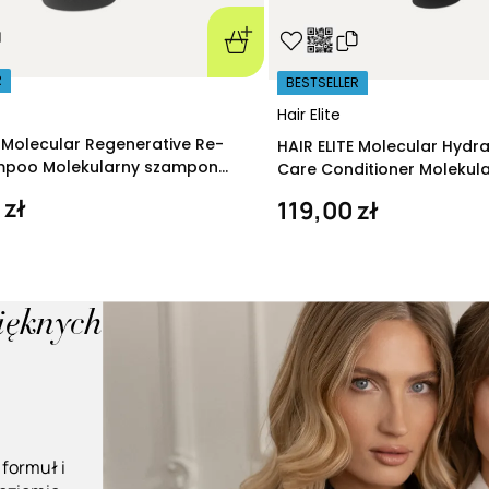
R
BESTSELLER
Hair Elite
E Molecular Regenerative Re-
HAIR ELITE Molecular Hydr
ampoo Molekularny szampon
Care Conditioner Molekul
ący 280 ml
nawilżająca 200 ml
 zł
119,00 zł
pięknych
 formuł i