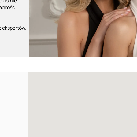
poziomie
ładkość.
z ekspertów.