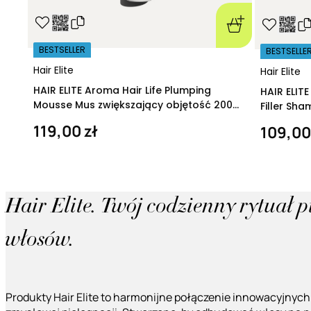
BESTSELLER
BESTSELLE
Hair Elite
Hair Elite
HAIR ELITE Aroma Hair Life Plumping
HAIR ELIT
Mousse Mus zwiększający objętość 200
Filler Sh
ml
regeneruj
119,00 zł
109,00
Hair Elite. Twój codzienny rytuał 
włosów.
Produkty Hair Elite to harmonijne połączenie innowacyjnych