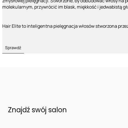
zmysłowej pielęgnacji. Stworzone, by odbudować włosy na 
molekularnym, przywrócić im blask, miękkość i jedwabistą g
Hair Elite to inteligentna pielęgnacja włosów stworzona prze
Sprawdź
Znajdź swój salon