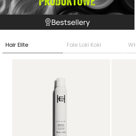
Bestsellery
Hair Elite
Fale Loki Koki
Wł