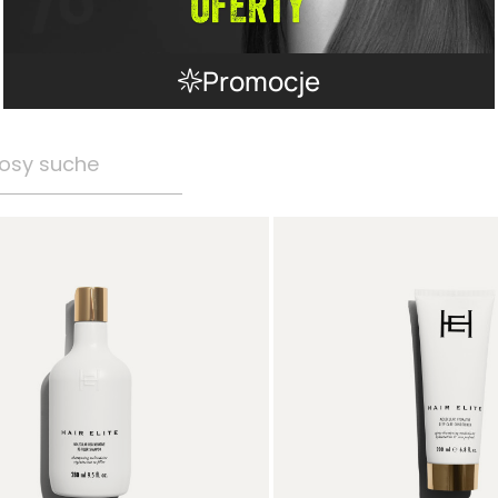
Promocje
osy suche