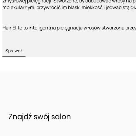
zmysłowej pielęgnacji. Stworzone, by odbudować włosy na 
molekularnym, przywrócić im blask, miękkość i jedwabistą g
Hair Elite to inteligentna pielęgnacja włosów stworzona prze
Sprawdź
Znajdź swój salon