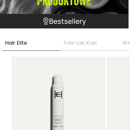
Bestsellery
Hair Elite
Fale Loki Koki
Wł