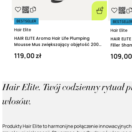
BESTSELLER
BESTSELLE
Hair Elite
Hair Elite
HAIR ELITE Aroma Hair Life Plumping
HAIR ELIT
Mousse Mus zwiększający objętość 200
Filler Sh
ml
regeneruj
119,00 zł
109,00
Hair Elite. Twój codzienny rytuał 
włosów.
Produkty Hair Elite to harmonijne połączenie innowacyjnych