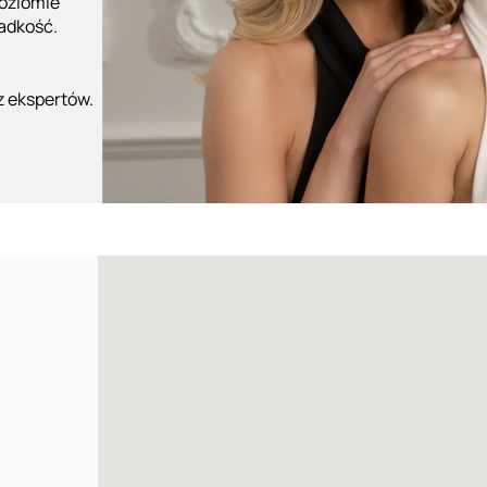
poziomie
ładkość.
z ekspertów.