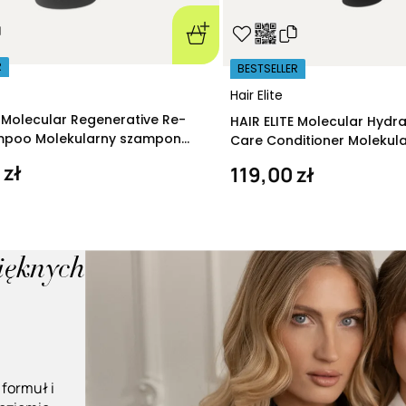
R
BESTSELLER
Hair Elite
E Molecular Regenerative Re-
HAIR ELITE Molecular Hydr
ampoo Molekularny szampon
Care Conditioner Molekul
ący 280 ml
nawilżająca 200 ml
 zł
119,00 zł
pięknych
 formuł i