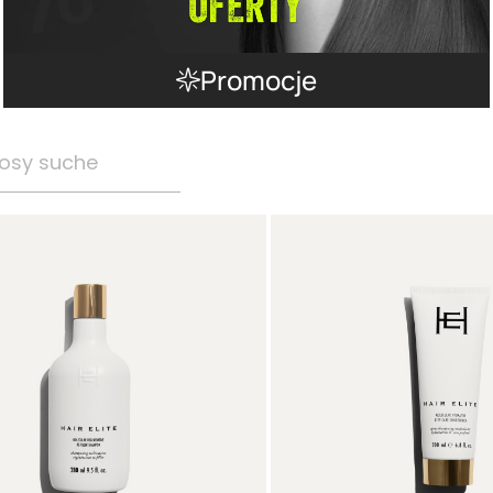
Promocje
osy suche