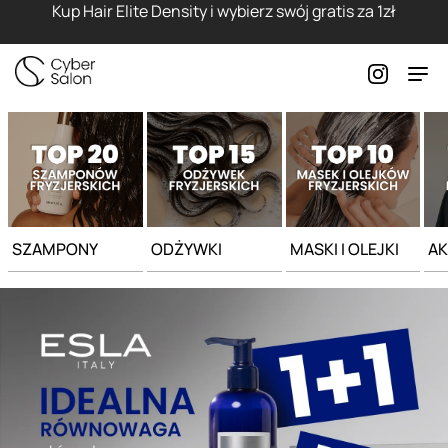
Strona główna - Cyber Salon
Kup Hair Elite Density i wybierz swój gratis za 1zł
SZAMPONY
ODŻYWKI
MASKI I OLEJKI
AK