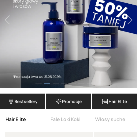
Bestsellery
Promocje
Hair Elite
Hair Elite
Fale Loki Koki
Włosy suche