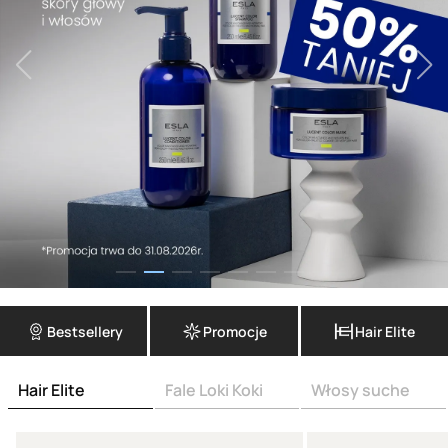
Bestsellery
Promocje
Hair Elite
Hair Elite
Fale Loki Koki
Włosy suche