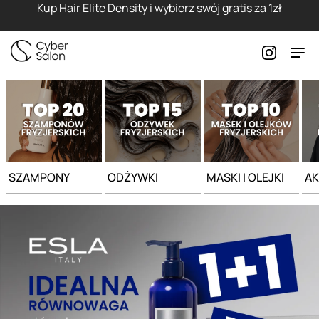
Strona główna - Cyber Salon
Kup Hair Elite Density i wybierz swój gratis za 1zł
SZAMPONY
ODŻYWKI
MASKI I OLEJKI
AK