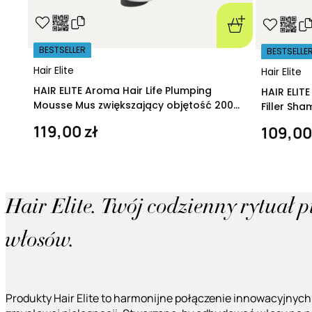
BESTSELLER
BESTSELLE
Hair Elite
Hair Elite
HAIR ELITE Aroma Hair Life Plumping
HAIR ELIT
Mousse Mus zwiększający objętość 200
Filler Sh
ml
regeneruj
119,00 zł
109,00
Hair Elite. Twój codzienny rytuał 
włosów.
Produkty Hair Elite to harmonijne połączenie innowacyjnych