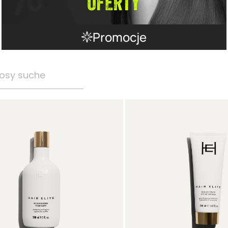
Promocje
osy suche