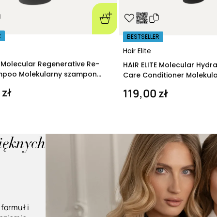
R
BESTSELLER
Hair Elite
E Molecular Regenerative Re-
HAIR ELITE Molecular Hydr
ampoo Molekularny szampon
Care Conditioner Molekul
ący 280 ml
nawilżająca 200 ml
 zł
119,00 zł
pięknych
 formuł i