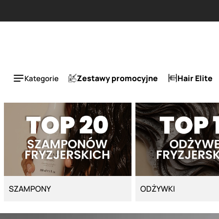
Strona główna - Cyber Salon
ESLA 1 + 1 tańszy za 50%.
Zestawy promocyjne
Hair Elite
Kategorie
SZAMPONY
ODŻYWKI