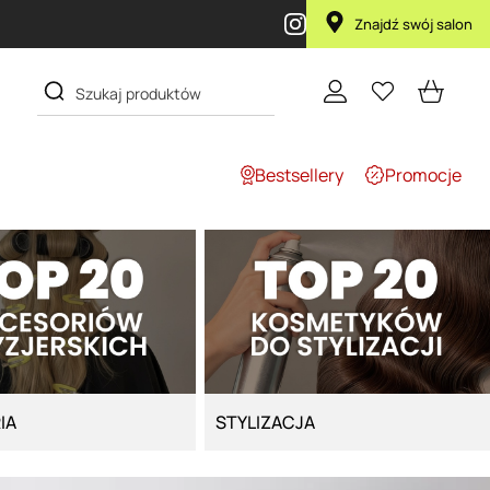
Przy zakupie produktu Artego Maska Lola za 1 żł
Znajdź swój salon
Bestsellery
Promocje
IA
STYLIZACJA