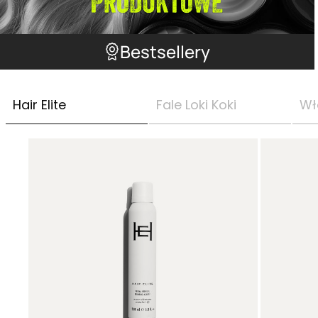
Bestsellery
Hair Elite
Fale Loki Koki
Wł