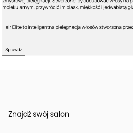
zmysłowej pielęgnacji. Stworzone, by odbudować włosy na 
molekularnym, przywrócić im blask, miękkość i jedwabistą g
Hair Elite to inteligentna pielęgnacja włosów stworzona prze
Sprawdź
Znajdź swój salon