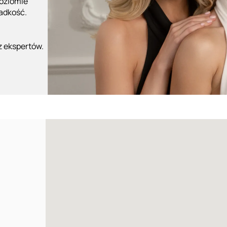
poziomie
ładkość.
z ekspertów.