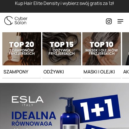
Strona główna - Cyber Salon
Kup Hair Elite Density i wybierz swój gratis za 1zł
SZAMPONY
ODŻYWKI
MASKI I OLEJKI
AK