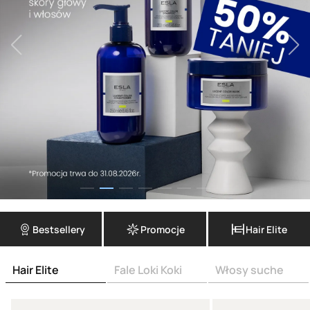
Bestsellery
Promocje
Hair Elite
Hair Elite
Fale Loki Koki
Włosy suche