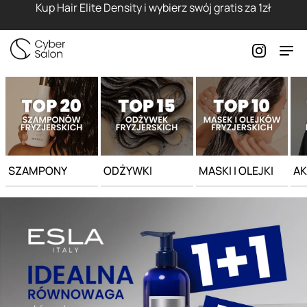
Strona główna - Cyber Salon
Kup Hair Elite Density i wybierz swój gratis za 1zł
SZAMPONY
ODŻYWKI
MASKI I OLEJKI
AK