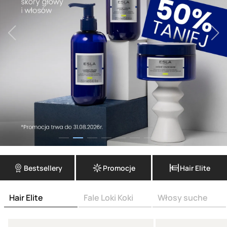
Bestsellery
Promocje
Hair Elite
Hair Elite
Fale Loki Koki
Włosy suche