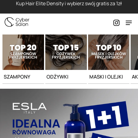
Strona główna - Cyber Salon
Kup Hair Elite Density i wybierz swój gratis za 1zł
SZAMPONY
ODŻYWKI
MASKI I OLEJKI
AK