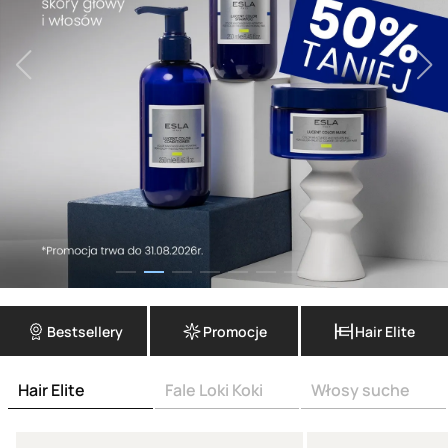
Bestsellery
Promocje
Hair Elite
Hair Elite
Fale Loki Koki
Włosy suche