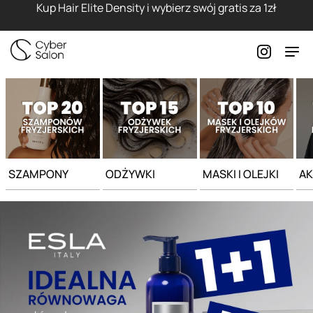
Strona główna - Cyber Salon
Kup Hair Elite Density i wybierz swój gratis za 1zł
SZAMPONY
ODŻYWKI
MASKI I OLEJKI
AK