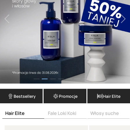
Bestsellery
Promocje
Hair Elite
Hair Elite
Fale Loki Koki
Włosy suche