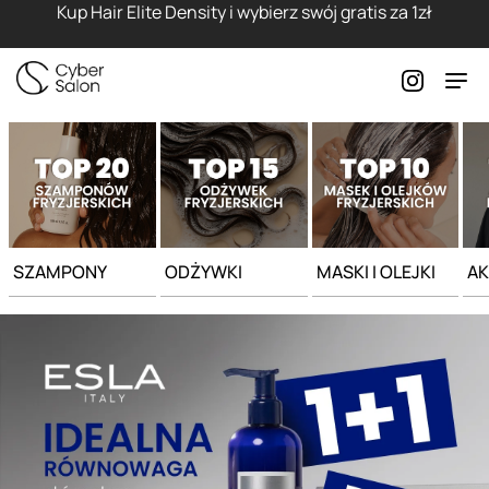
Strona główna - Cyber Salon
Kup Hair Elite Density i wybierz swój gratis za 1zł
SZAMPONY
ODŻYWKI
MASKI I OLEJKI
AK