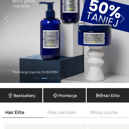
Bestsellery
Promocje
Hair Elite
Hair Elite
Fale Loki Koki
Włosy suche