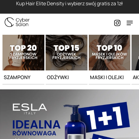
Strona główna - Cyber Salon
Kup Hair Elite Density i wybierz swój gratis za 1zł
SZAMPONY
ODŻYWKI
MASKI I OLEJKI
AK