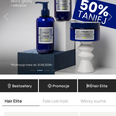
Bestsellery
Promocje
Hair Elite
Hair Elite
Fale Loki Koki
Włosy suche