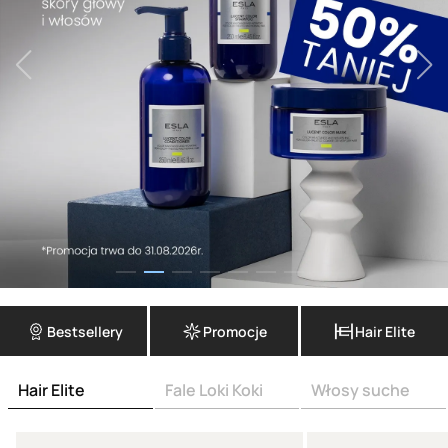
Bestsellery
Promocje
Hair Elite
Hair Elite
Fale Loki Koki
Włosy suche