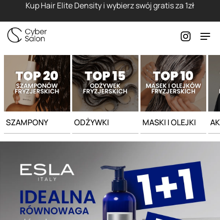
Strona główna - Cyber Salon
Kup Hair Elite Density i wybierz swój gratis za 1zł
SZAMPONY
ODŻYWKI
MASKI I OLEJKI
AK