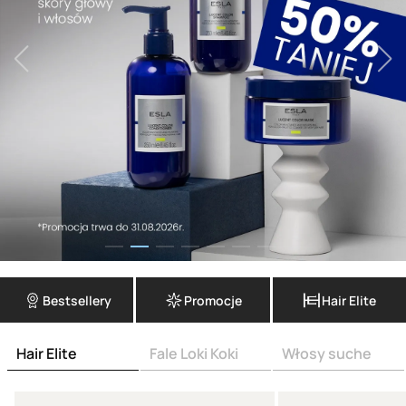
Bestsellery
Promocje
Hair Elite
Hair Elite
Fale Loki Koki
Włosy suche