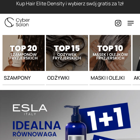
Strona główna - Cyber Salon
Kup Hair Elite Density i wybierz swój gratis za 1zł
SZAMPONY
ODŻYWKI
MASKI I OLEJKI
AK