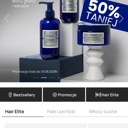
Bestsellery
Promocje
Hair Elite
Hair Elite
Fale Loki Koki
Włosy suche