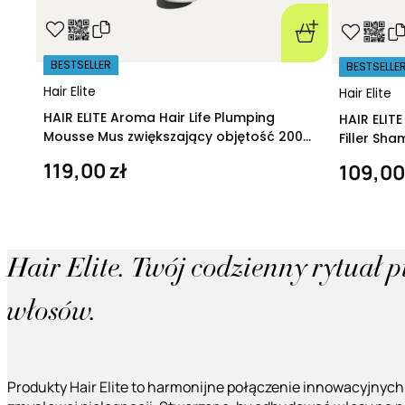
BESTSELLER
BESTSELLE
Hair Elite
Hair Elite
HAIR ELITE Aroma Hair Life Plumping
HAIR ELIT
Mousse Mus zwiększający objętość 200
Filler Sh
ml
regeneruj
119,00 zł
109,00
Hair Elite. Twój codzienny rytuał 
włosów.
Produkty Hair Elite to harmonijne połączenie innowacyjnych