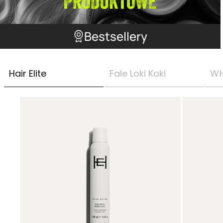
Bestsellery
Hair Elite
Fale Loki Koki
Wł