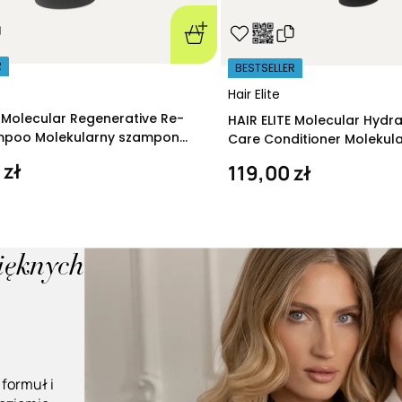
R
BESTSELLER
Hair Elite
E Molecular Regenerative Re-
HAIR ELITE Molecular Hydr
ampoo Molekularny szampon
Care Conditioner Molekul
ący 280 ml
nawilżająca 200 ml
 zł
119,00 zł
pięknych
 formuł i