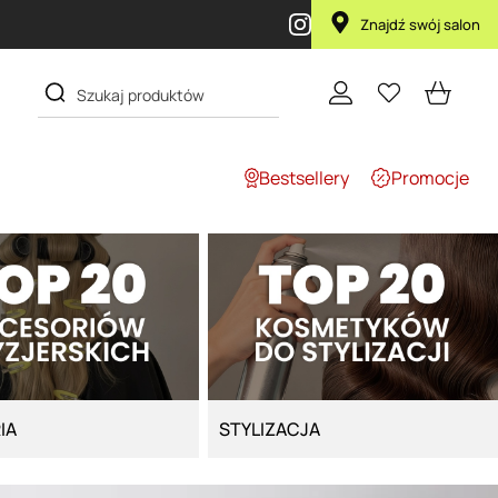
Przy zakupie produktu Artego Maska 
Znajdź swój salon
Bestsellery
Promocje
IA
STYLIZACJA