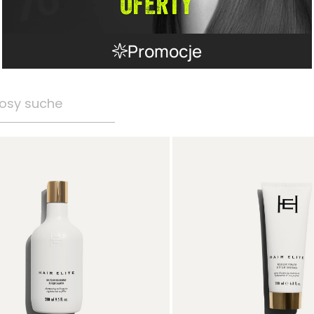
Promocje
osy suche