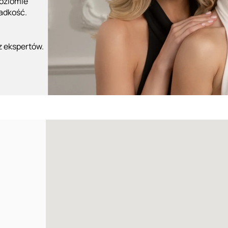
poziomie
ładkość.
z ekspertów.