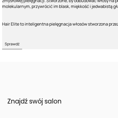
zmysłowej pielęgnacji. Stworzone, by odbudować włosy na 
molekularnym, przywrócić im blask, miękkość i jedwabistą g
Hair Elite to inteligentna pielęgnacja włosów stworzona prze
Sprawdź
Znajdź swój salon