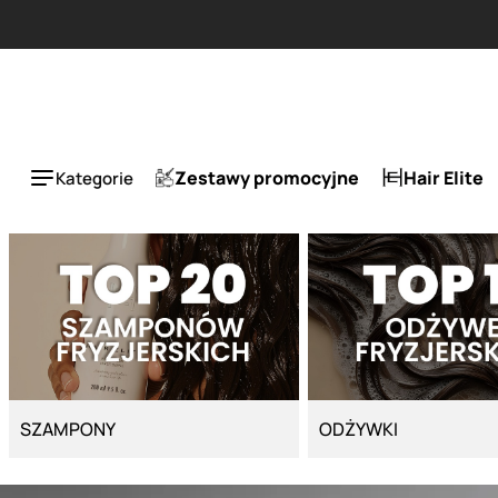
Strona główna - Cyber Salon
ESLA 1 + 1 tańszy za 5
Zestawy promocyjne
Hair Elite
Kategorie
SZAMPONY
ODŻYWKI