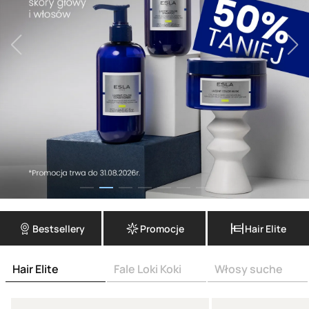
Bestsellery
Promocje
Hair Elite
Hair Elite
Fale Loki Koki
Włosy suche