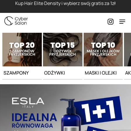
Strona główna - Cyber Salon
Kup Hair Elite Density i wybierz swój gratis za 1zł
SZAMPONY
ODŻYWKI
MASKI I OLEJKI
AK