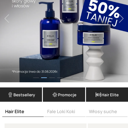
Bestsellery
Promocje
Hair Elite
Hair Elite
Fale Loki Koki
Włosy suche